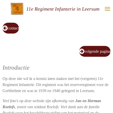
Ga
11e Regiment Infanterie in Leersum
direct
naar
de
contact
hoofdinhoud
volgende pagina
Introductie
Op deze site wil ik u kennis laten maken met het (vergeten) 11e
Regiment Infanterie. Dit regiment was het reserveregiment voor de
Grebbelinie en was in 1939 en 1940 gelegerd in Leersum.
Veel foto's op deze website zijn afkomstig van
Jan en Herman
Roelofs
, zonen van soldaat Roelofs. Veel dank aan de familie
Roelofs voor het beschikbaar stellen van het materiaal en de