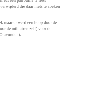
rect een patrouille te fiets
verwijderd die daar niets te zoeken
el, maar er werd een hoop door de
or de militairen zelf) voor de
 O-avonden).