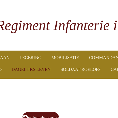
Regiment Infanterie 
TAAN
LEGERING
MOBILISATIE
COMMANDAN
D
DAGELIJKS LEVEN
SOLDAAT ROELOFS
CA
volgende pagina