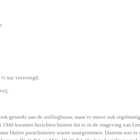
n
n ½ uur vervroegd.
rij.
ook gewerkt aan de stellingbouw, maar er moest ook regelmatig
 1940 kwamen berichten binnen dat er in de omgeving van Leer
 man Duitse parachutisten waren waargenomen. Daarom was er 