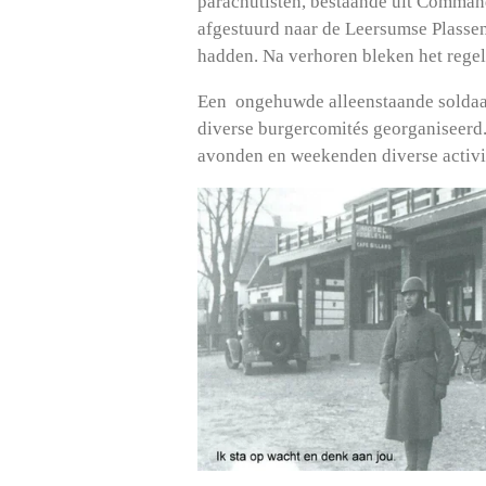
parachutisten, bestaande uit Commando
afgestuurd naar de Leersumse Plassen
hadden. Na verhoren bleken het regelm
Een ongehuwde alleenstaande soldaat 
diverse burgercomités georganiseerd.
avonden en weekenden diverse activi