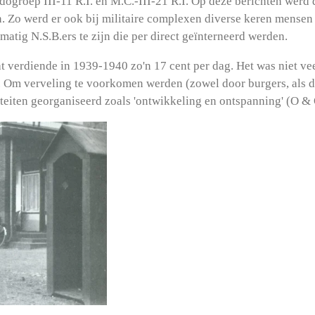
groep III-11 R.I. en M.C.-III-21 R.I. Op deze berichten werd di
. Zo werd er ook bij militaire complexen diverse keren mensen 
atig N.S.B.ers te zijn die per direct geïnterneerd werden.
verdiende in 1939-1940 zo'n 17 cent per dag. Het was niet ve
 Om verveling te voorkomen werden (zowel door burgers, als do
teiten georganiseerd zoals 'ontwikkeling en ontspanning' (O &